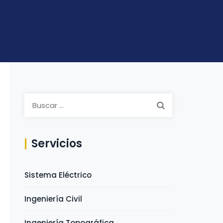
B
u
s
c
Servicios
a
r
Sistema Eléctrico
:
Ingeniería Civil
Ingeniería Topográfica