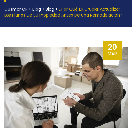
Gusmar CR
>
Blog
>
Blog
>
¿Por Qué Es Crucial Actualizar
Los Planos De Su Propiedad Antes De Una Remodelación?
20
MAR