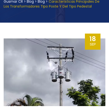
Gusmar CR
>
Blog
>
Blog
>
Características Principales De
Los Transformadores Tipo Poste Y Del Tipo Pedestal
18
SEP